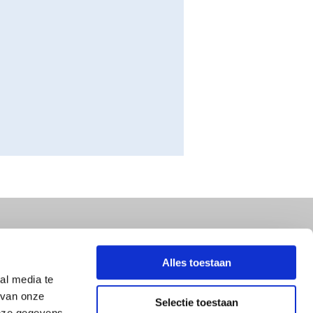
VK
09212312
Alles toestaan
rivacyverklaring
al media te
 van onze
Selectie toestaan
deze gegevens