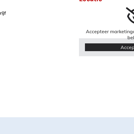
ijf
Accepteer marketingc
be
Accep