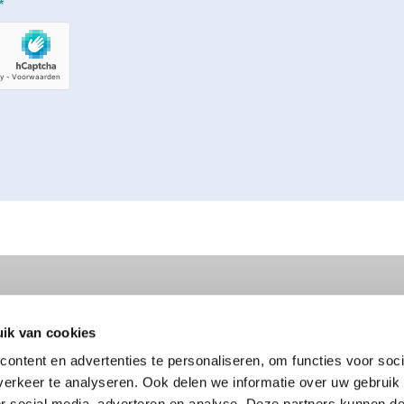
*
ebedrijf
Contactinformatie
K
T:
06-46 33 32 19
ik van cookies
P
E:
info@loodgietervelp.nl
ontent en advertenties te personaliseren, om functies voor soci
erkeer te analyseren. Ook delen we informatie over uw gebruik
eel Gelderland
or social media, adverteren en analyse. Deze partners kunnen 